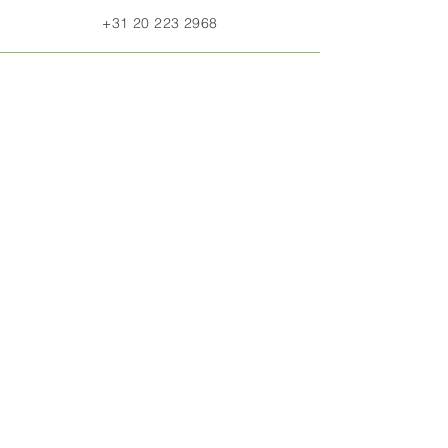
+31 20 223 2968
E-mail
info@honq-makelaardij.nl