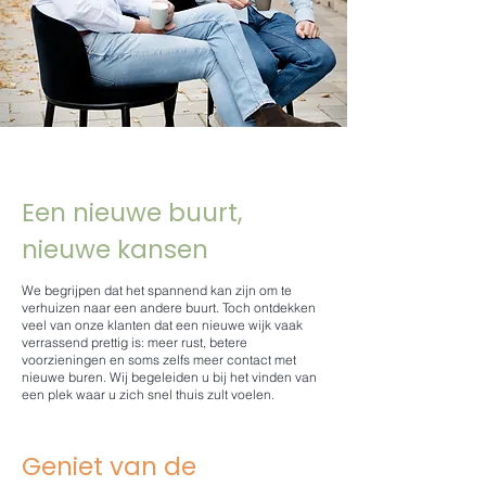
Een nieuwe buurt,
nieuwe kansen
We begrijpen dat het spannend kan zijn om te
verhuizen naar een andere buurt. Toch ontdekken
veel van onze klanten dat een nieuwe wijk vaak
verrassend prettig is: meer rust, betere
voorzieningen en soms zelfs meer contact met
nieuwe buren. Wij begeleiden u bij het vinden van
een plek waar u zich snel thuis zult voelen.
Geniet van de