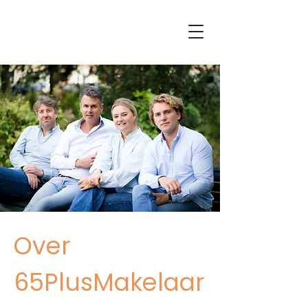
Over
6
5PlusMakelaar